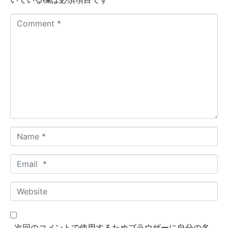
C
o
m
m
e
n
t
*
N
a
m
E
e
m
*
a
W
i
e
l
b
*
s
次回のコメントで使用するためブラウザーに自分の名