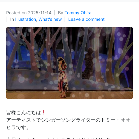
Posted on
2025-11-14
By
Tommy Ohira
In
Illustration
,
What's new
Leave a comment
皆様こんにちは
アーティストでシンガーソングライターのトミー・オオ
ヒラです。