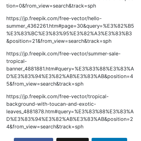
tion=0&from_view=search&track=sph
https://jp.freepik.com/free-vector/hello-
summer_4362261.htm#page=30&query=%E3%82%B5
%E3%83%BC%E3%83%95%E3%82%A3%E3%83%B3
&position=21&from_view=search&track=sph
https://jp.freepik.com/free-vector/summer-sale-
tropical-
banner_4881881.htm#query=%E3%83%88%E3%83%A
D%E3%83%94%E3%82%AB%E3%83%AB&position=4
5&from_view=search&track=sph
https://jp.freepik.com/free-vector/tropical-
background-with-toucan-and-exotic-
leaves_4881878.htm#query=%E3%83%88%E3%83%A
D%E3%83%94%E3%82%AB%E3%83%AB&position=2
4&from_view=search&track=sph