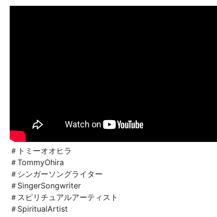
＃トミーオオヒラ
＃TommyOhira
＃シンガーソングライター
＃SingerSongwriter
＃スピリチュアルアーティスト
＃SpiritualArtist