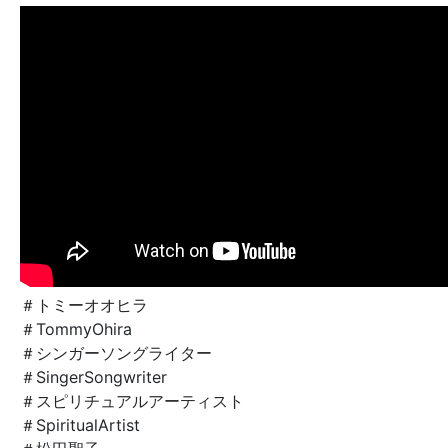
＃トミーオオヒラ
＃TommyOhira
＃シンガーソングライター
＃SingerSongwriter
＃スピリチュアルアーティスト
＃SpiritualArtist