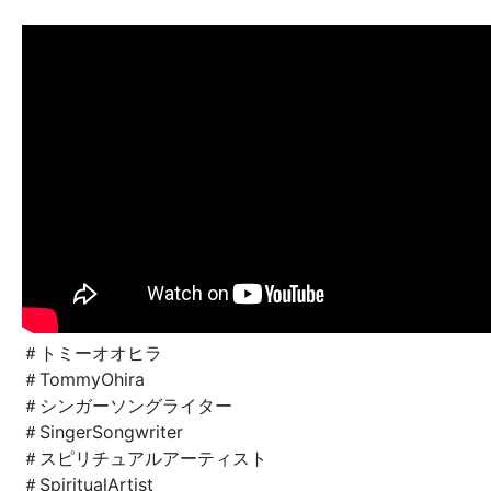
＃トミーオオヒラ
＃TommyOhira
＃シンガーソングライター
＃SingerSongwriter
＃スピリチュアルアーティスト
＃SpiritualArtist