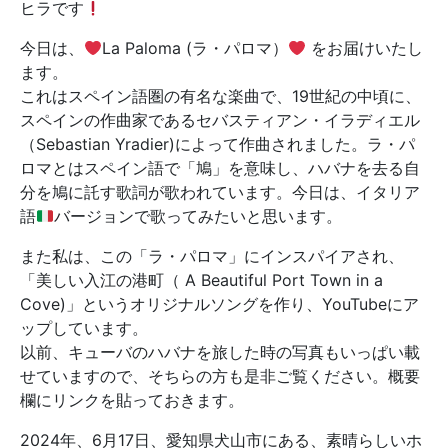
ヒラです
今日は、
La Paloma (ラ・パロマ）
をお届けいたし
ます。
これはスペイン語圏の有名な楽曲で、19世紀の中頃に、
スペインの作曲家であるセバスティアン・イラディエル
（Sebastian Yradier)によって作曲されました。ラ・パ
ロマとはスペイン語で「鳩」を意味し、ハバナを去る自
分を鳩に託す歌詞が歌われています。今日は、イタリア
語
バージョンで歌ってみたいと思います。
また私は、この「ラ・パロマ」にインスパイアされ、
「美しい入江の港町（ A Beautiful Port Town in a
Cove)」というオリジナルソングを作り、YouTubeにア
ップしています。
以前、キューバのハバナを旅した時の写真もいっぱい載
せていますので、そちらの方も是非ご覧ください。概要
欄にリンクを貼っておきます。
2024年、6月17日、愛知県犬山市にある、素晴らしいホ