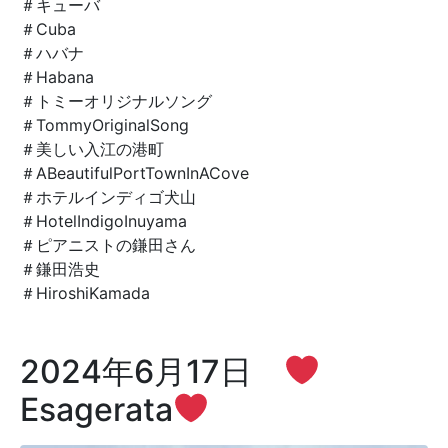
＃キューバ
＃Cuba
＃ハバナ
＃Habana
＃トミーオリジナルソング
＃TommyOriginalSong
＃美しい入江の港町
＃ABeautifulPortTownInACove
＃ホテルインディゴ犬山
＃HotelIndigoInuyama
＃ピアニストの鎌田さん
＃鎌田浩史
＃
HiroshiKamada
2024年6月17日
Esagerata