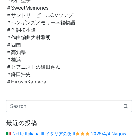
＃松田聖子
＃SweetMemories
＃サントリービールCMソング
＃ペンギンズメモリー幸福物語
＃作詞松本隆
＃作曲編曲大村雅朗
＃四国
＃高知県
＃桂浜
＃ピアニストの鎌田さん
＃鎌田浩史
＃
HiroshiKamada
最近の投稿
Notte Italiana III イタリアの夜III
2026/4/4 Nagoya,