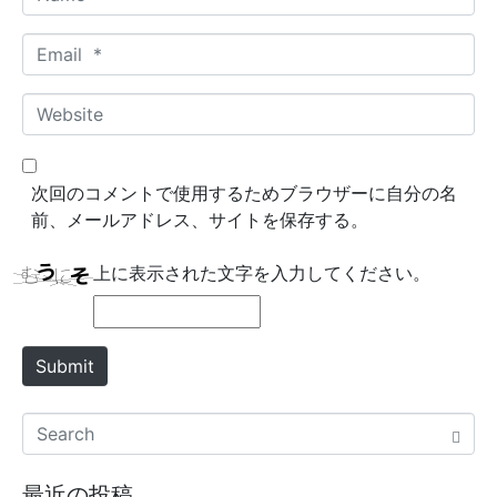
a
m
E
e
m
*
a
W
i
e
l
b
*
s
次回のコメントで使用するためブラウザーに自分の名
i
前、メールアドレス、サイトを保存する。
t
e
上に表示された文字を入力してください。
Submit
最近の投稿