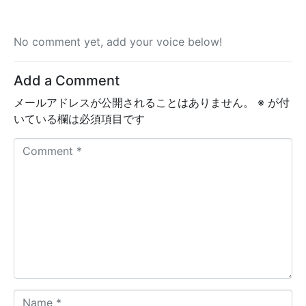
No comment yet, add your voice below!
Add a Comment
メールアドレスが公開されることはありません。
※
が付
いている欄は必須項目です
C
o
m
m
e
n
t
*
N