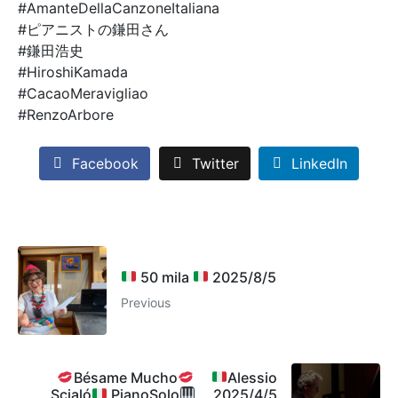
#AmanteDellaCanzoneItaliana
#ピアニストの鎌田さん
#鎌田浩史
#HiroshiKamada
#CacaoMeravigliao
#RenzoArbore
Facebook
Twitter
LinkedIn
50 mila
2025/8/5
Previous
Bésame Mucho
Alessio
Scialó
PianoSolo
2025/4/5