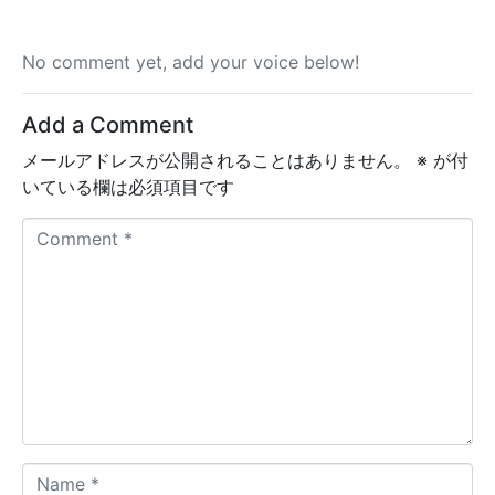
No comment yet, add your voice below!
Add a Comment
メールアドレスが公開されることはありません。
※
が付
いている欄は必須項目です
C
o
m
m
e
n
t
*
N