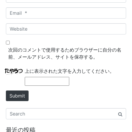
a
m
E
e
m
*
a
W
i
e
l
b
*
s
次回のコメントで使用するためブラウザーに自分の名
i
前、メールアドレス、サイトを保存する。
t
e
上に表示された文字を入力してください。
Submit
最近の投稿