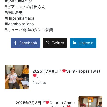
#SpiritualArtist
#ピアニストの鎌田さん
#鎌田浩史
#HiroshiKamada
#MamboItaliano
#
キューバ発祥のダンス音楽
Facebook
Twitter
LinkedIn
2025年7月8日『
Saint-Tropez Twist
』
Previous
2025年7月8日『
Guarda Come