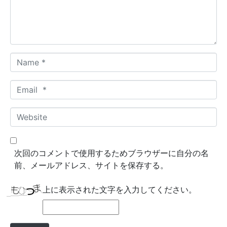
n
t
*
N
a
m
E
e
m
*
a
W
i
e
l
b
*
s
次回のコメントで使用するためブラウザーに自分の名
i
前、メールアドレス、サイトを保存する。
t
e
上に表示された文字を入力してください。