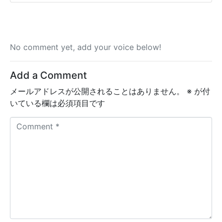
No comment yet, add your voice below!
Add a Comment
メールアドレスが公開されることはありません。
※
が付
いている欄は必須項目です
C
o
m
m
e
n
t
*