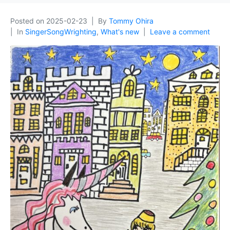
Posted on
2025-02-23
By
Tommy Ohira
In
SingerSongWrighting
,
What's new
Leave a comment