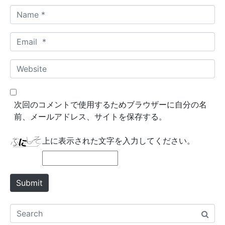
N
a
m
E
e
m
*
a
W
i
e
l
b
*
s
次回のコメントで使用するためブラウザーに自分の名
i
前、メールアドレス、サイトを保存する。
t
e
上に表示された文字を入力してください。
Submit